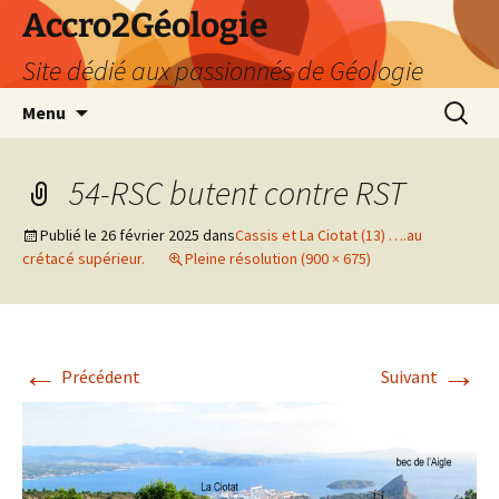
Accro2Géologie
Site dédié aux passionnés de Géologie
Aller
Recherc
Menu
au
contenu
54-RSC butent contre RST
Publié le
26 février 2025
dans
Cassis et La Ciotat (13) ….au
crétacé supérieur.
Pleine résolution (900 × 675)
←
→
Précédent
Suivant