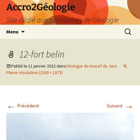
Accro2Géologie
Site dédié aux passionnés de Géologie
Aller
Recherc
Menu
au
contenu
12-fort belin
Publié le
11 janvier 2022
dans
Géologie du massif du Jura
Pleine résolution (2500 × 1875)
←
→
Précédent
Suivant