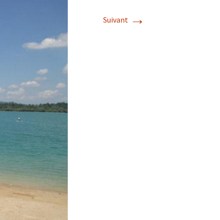
→
Suivant