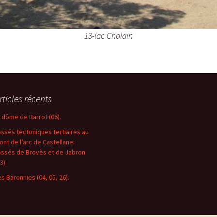
13-lac Chalain
rticles récents
e dôme de Barrot (06).
ossés tectoniques tertiaires au
ront de l’arc de Castellane:
ossés de Brovès et de Jabron
3).
es Baronnies (04, 05, 26).