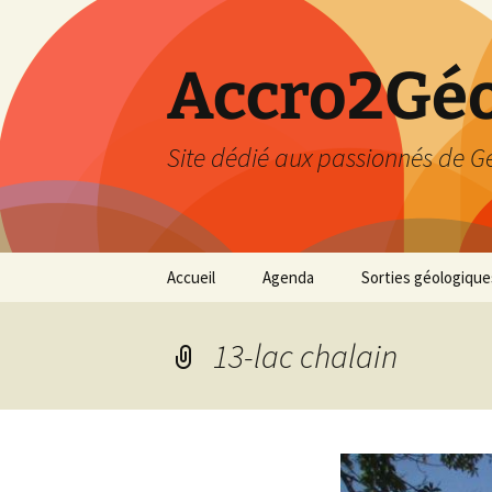
Accro2Géo
Site dédié aux passionnés de G
Aller
Accueil
Agenda
Sorties géologique
au
contenu
Effectué
13-lac chalain
Prévisions
Février 2026
Mars 2026