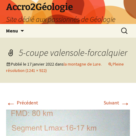
Accro2Géologie
Site dédié aux passionnés de Géologie
Aller
Recherc
Menu
au
contenu
5-coupe valensole-forcalquier
Publié le
17 janvier 2022
dans
la montagne de Lure.
Pleine
résolution (1241 × 922)
←
→
Précédent
Suivant