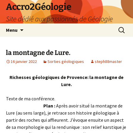
Accro2Géologie
Site dédié aux passionnés de Géologie
Aller
Recherc
Menu
au
contenu
la montagne de Lure.
16 janvier 2022
Sorties géologiques
steph88master
Richesses géologiques de Provence: la montagne de
Lure.
Texte de ma conférence.
Plan :
Après avoir situé la montagne de
Lure (au sens large), je retrace son histoire géologique à
partir des roches qui affleurent. J’évoque ensuite un aspect
de sa morphologie qui la rend unique : son relief karstique.je