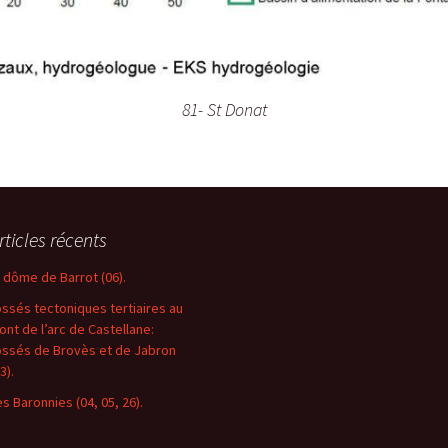
81- St Donat
rticles récents
e dôme de Barrot (06).
ossés tectoniques tertiaires au
ront de l’arc de Castellane:
ossés de Brovès et de Jabron
3).
es Baronnies (04, 05, 26).