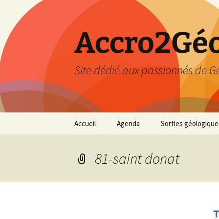
Accro2Géo
Site dédié aux passionnés de G
Aller
Accueil
Agenda
Sorties géologique
au
contenu
Effectué
81-saint donat
Prévisions
Février 2026
Mars 2026