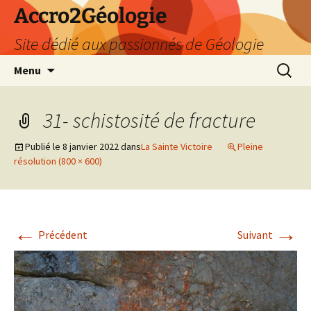
Accro2Géologie
Site dédié aux passionnés de Géologie
Aller
Recherc
Menu
au
contenu
31- schistosité de fracture
Publié le
8 janvier 2022
dans
La Sainte Victoire
Pleine
résolution (800 × 600)
←
→
Précédent
Suivant