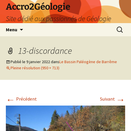
Accro2Géologie
Site dédié aux passionnés de Géologie
Aller
Recherc
Menu
au
contenu
13-discordance
Publié le
9 janvier 2022
dans
Le Bassin Paléogène de Barrême
Pleine résolution (950 × 713)
←
→
Précédent
Suivant