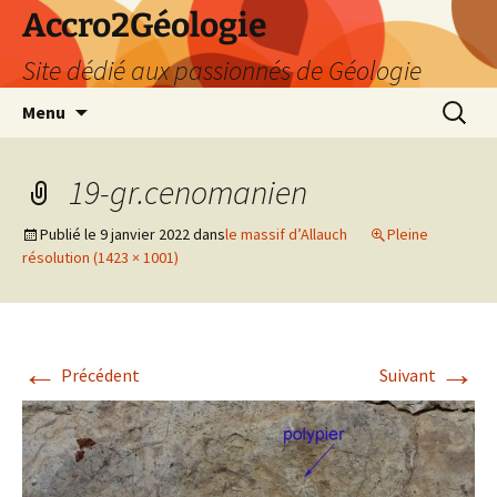
Accro2Géologie
Site dédié aux passionnés de Géologie
Aller
Recherc
Menu
au
contenu
19-gr.cenomanien
Publié le
9 janvier 2022
dans
le massif d’Allauch
Pleine
résolution (1423 × 1001)
←
→
Précédent
Suivant