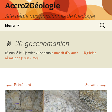
Accro2Géologie
Site dédié aux passionnés de Géologie
Aller
Recherc
Menu
au
contenu
20-gr.cenomanien
Publié le
9 janvier 2022
dans
le massif d’Allauch
Pleine
résolution (1000 × 750)
←
→
Précédent
Suivant