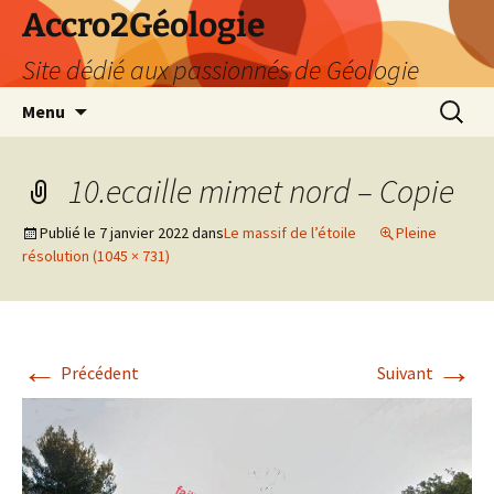
Accro2Géologie
Site dédié aux passionnés de Géologie
Aller
Recherc
Menu
au
contenu
10.ecaille mimet nord – Copie
Publié le
7 janvier 2022
dans
Le massif de l’étoile
Pleine
résolution (1045 × 731)
←
→
Précédent
Suivant