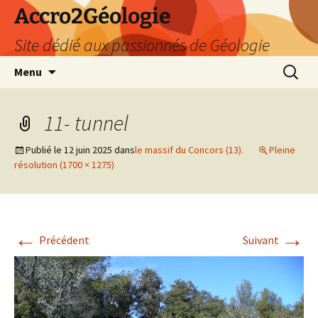
Accro2Géologie
Site dédié aux passionnés de Géologie
Aller
Recherc
Menu
au
contenu
11- tunnel
Publié le
12 juin 2025
dans
le massif du Concors (13).
Pleine
résolution (1700 × 1275)
←
→
Précédent
Suivant