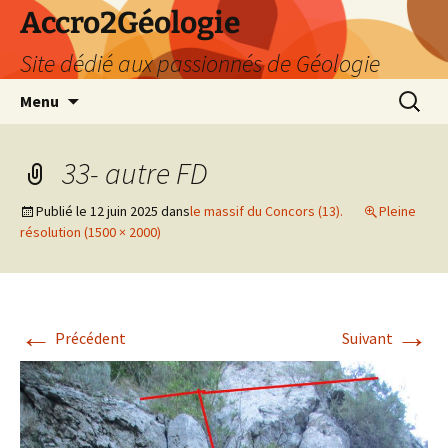
Accro2Géologie
Site dédié aux passionnés de Géologie
Aller
Recherc
Menu
au
contenu
33- autre FD
Publié le
12 juin 2025
dans
le massif du Concors (13).
Pleine
résolution (1500 × 2000)
←
→
Précédent
Suivant