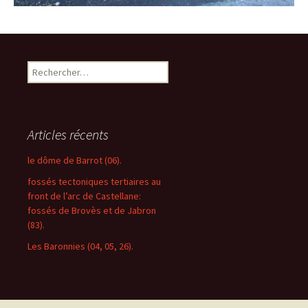
R
e
c
h
e
Articles récents
r
c
le dôme de Barrot (06).
h
fossés tectoniques tertiaires au
e
front de l’arc de Castellane:
r
fossés de Brovès et de Jabron
(83).
:
Les Baronnies (04, 05, 26).