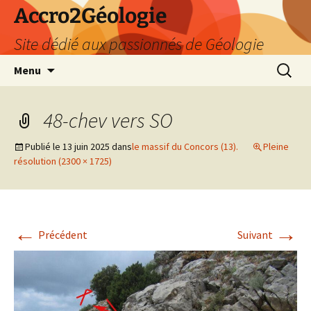
Accro2Géologie
Site dédié aux passionnés de Géologie
Aller
Recherc
Menu
au
contenu
48-chev vers SO
Publié le
13 juin 2025
dans
le massif du Concors (13).
Pleine
résolution (2300 × 1725)
←
→
Précédent
Suivant