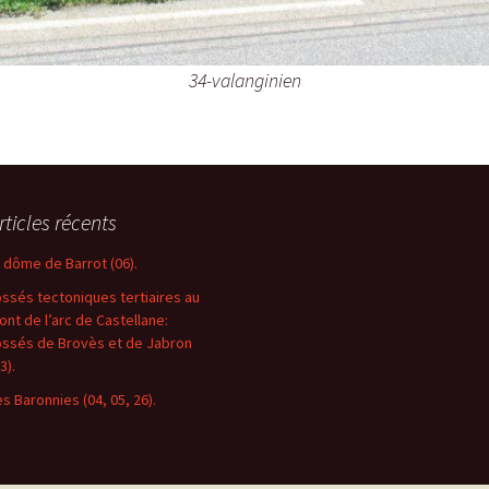
34-valanginien
rticles récents
e dôme de Barrot (06).
ossés tectoniques tertiaires au
ront de l’arc de Castellane:
ossés de Brovès et de Jabron
3).
es Baronnies (04, 05, 26).