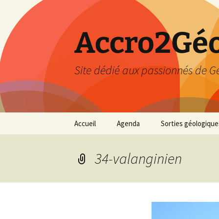
Accro2Géo
Site dédié aux passionnés de G
Aller
Accueil
Agenda
Sorties géologique
au
contenu
Effectué
34-valanginien
Prévisions
Février 2026
Mars 2026