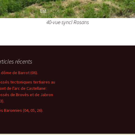
40-vue syncl Rosans
rticles récents
e dôme de Barrot (06).
ossés tectoniques tertiaires au
ront de l’arc de Castellane:
ossés de Brovès et de Jabron
3).
es Baronnies (04, 05, 26).