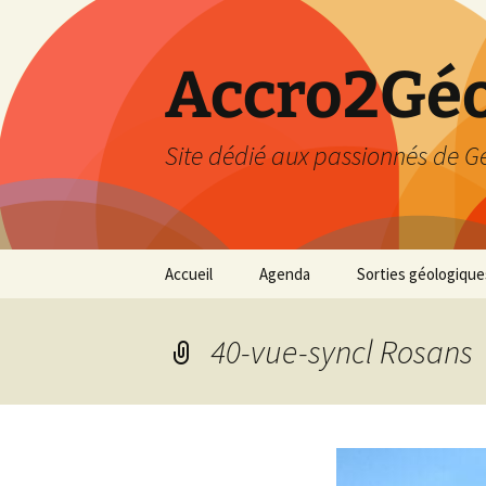
Accro2Géo
Site dédié aux passionnés de G
Aller
Accueil
Agenda
Sorties géologique
au
contenu
Effectué
40-vue-syncl Rosans
Prévisions
Février 2026
Mars 2026