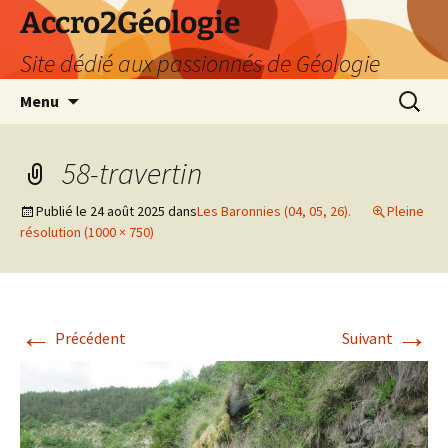
Accro2Géologie
Site dédié aux passionnés de Géologie
Aller
Recherc
Menu
au
contenu
58-travertin
Publié le
24 août 2025
dans
Les Baronnies (04, 05, 26).
Pleine
résolution (1000 × 750)
←
→
Précédent
Suivant