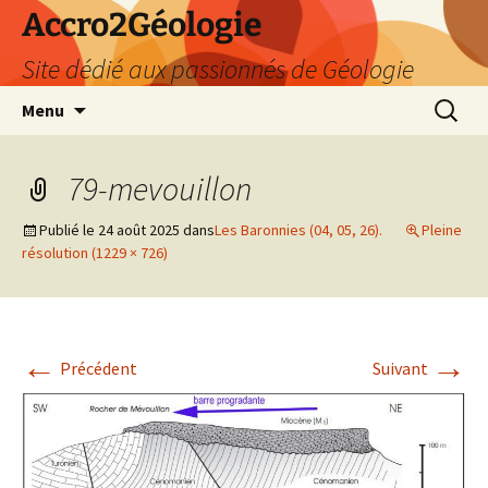
Accro2Géologie
Site dédié aux passionnés de Géologie
Aller
Recherc
Menu
au
contenu
79-mevouillon
Publié le
24 août 2025
dans
Les Baronnies (04, 05, 26).
Pleine
résolution (1229 × 726)
←
→
Précédent
Suivant