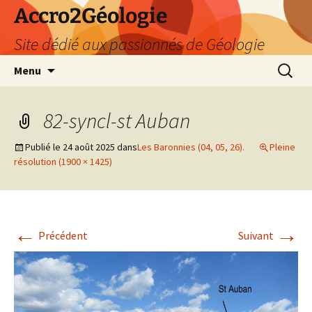
Accro2Géologie
Site dédié aux passionnés de Géologie
Aller
Recherc
Menu
au
contenu
82-syncl-st Auban
Publié le
24 août 2025
dans
Les Baronnies (04, 05, 26).
Pleine
résolution (1900 × 1425)
←
→
Précédent
Suivant