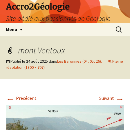
Accro2Géologie
Site dédié aux passionnés de Géologie
Aller
Recherc
Menu
au
contenu
mont Ventoux
Publié le
24 août 2025
dans
Les Baronnies (04, 05, 26).
Pleine
résolution (1300 × 707)
←
→
Précédent
Suivant