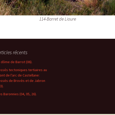
114-Barret de Lioure
rticles récents
e dôme de Barrot (06).
ossés tectoniques tertiaires au
ront de l’arc de Castellane:
ossés de Brovès et de Jabron
3).
es Baronnies (04, 05, 26).