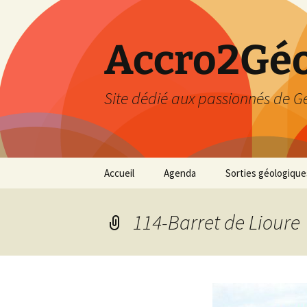
Accro2Géo
Site dédié aux passionnés de G
Aller
Accueil
Agenda
Sorties géologique
au
contenu
Effectué
114-Barret de Lioure
Prévisions
Février 2026
Mars 2026