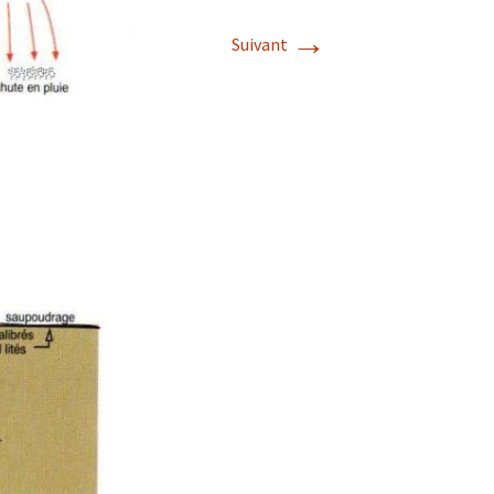
→
Suivant