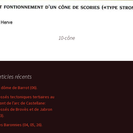
10-cône
rticles récents
e dôme de Barrot (06).
ossés tectoniques tertiaires au
ront de l’arc de Castellane:
ossés de Brovès et de Jabron
3).
es Baronnies (04, 05, 26).