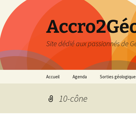
Accro2Géo
Site dédié aux passionnés de G
Aller
Accueil
Agenda
Sorties géologique
au
contenu
Effectué
10-cône
Prévisions
Février 2026
Mars 2026