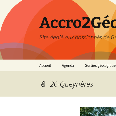
Accro2Géo
Site dédié aux passionnés de G
Aller
Accueil
Agenda
Sorties géologique
au
contenu
Effectué
26-Queyrières
Prévisions
Février 2026
Mars 2026