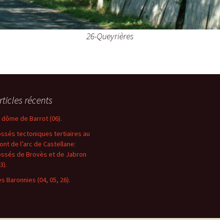
26-Queyrières
rticles récents
e dôme de Barrot (06).
ossés tectoniques tertiaires au
ront de l’arc de Castellane:
ossés de Brovès et de Jabron
3).
es Baronnies (04, 05, 26).