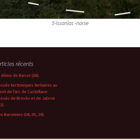
5-Issanlas -narse
rticles récents
e dôme de Barrot (06).
ossés tectoniques tertiaires au
ront de l’arc de Castellane:
ossés de Brovès et de Jabron
3).
es Baronnies (04, 05, 26).