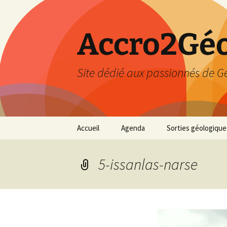
Accro2Géo
Site dédié aux passionnés de G
Aller
Accueil
Agenda
Sorties géologique
au
contenu
Effectué
5-issanlas-narse
Prévisions
Février 2026
Mars 2026