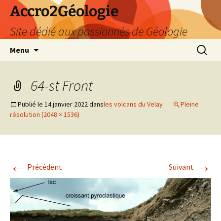
Accro2Géologie
Site dédié aux passionnés de Géologie
Aller
Recherc
Menu
au
contenu
64-st Front
Publié le
14 janvier 2022
dans
les volcans du Velay
Pleine
résolution (2048 × 1536)
←
→
Précédent
Suivant