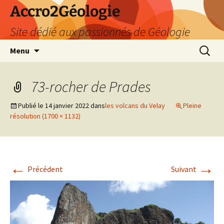
Accro2Géologie
Site dédié aux passionnés de Géologie
Aller
Recherc
Menu
au
contenu
73-rocher de Prades
Publié le
14 janvier 2022
dans
les volcans du Velay
Pleine
résolution (1700 × 1132)
←
→
Précédent
Suivant