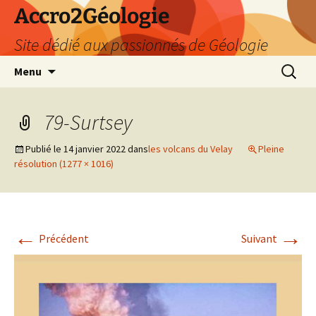
Accro2Géologie
Site dédié aux passionnés de Géologie
Aller
Recherc
Menu
au
contenu
79-Surtsey
Publié le
14 janvier 2022
dans
les volcans du Velay
Pleine
résolution (1277 × 1016)
←
→
Précédent
Suivant