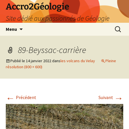
Accro2Géologie
Site dédié aux passionnés de Géologie
Aller
Recherc
Menu
au
contenu
89-Beyssac-carrière
Publié le
14 janvier 2022
dans
les volcans du Velay
Pleine
résolution (800 × 600)
←
→
Précédent
Suivant