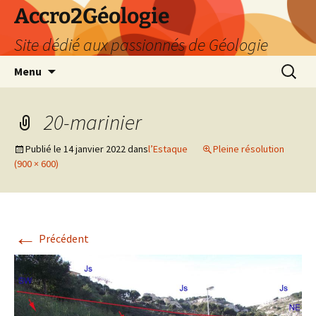
Accro2Géologie
Site dédié aux passionnés de Géologie
Aller
Recherc
Menu
au
contenu
20-marinier
Publié le
14 janvier 2022
dans
l’Estaque
Pleine résolution
(900 × 600)
←
Précédent