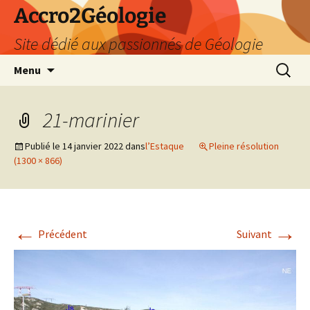
Accro2Géologie
Site dédié aux passionnés de Géologie
Aller
Recherc
Menu
au
contenu
21-marinier
Publié le
14 janvier 2022
dans
l’Estaque
Pleine résolution
(1300 × 866)
←
→
Précédent
Suivant