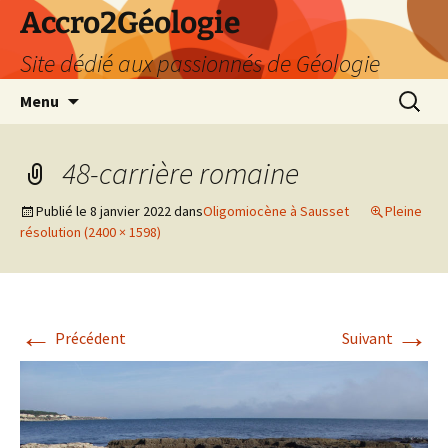
Accro2Géologie
Site dédié aux passionnés de Géologie
Aller
Recherc
Menu
au
contenu
48-carrière romaine
Publié le
8 janvier 2022
dans
Oligomiocène à Sausset
Pleine
résolution (2400 × 1598)
←
→
Précédent
Suivant