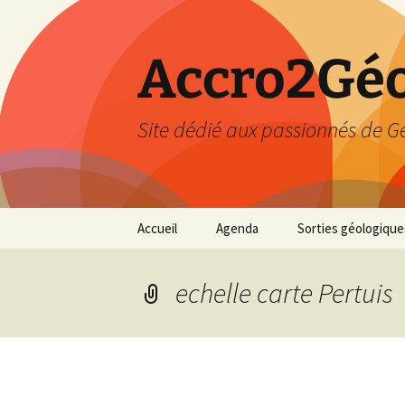
Accro2Géo
Site dédié aux passionnés de G
Aller
Accueil
Agenda
Sorties géologique
au
contenu
Effectué
echelle carte Pertuis
Prévisions
Février 2026
Mars 2026