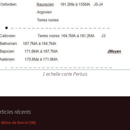
1 echelle carte Pertuis
rticles récents
e dôme de Barrot (06).