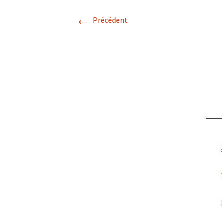
←
Avril 2026.
Précédent
Mai 2026.
Juin 2026
Septembre 2026
octobre 2026
décembre
novembre 2026.