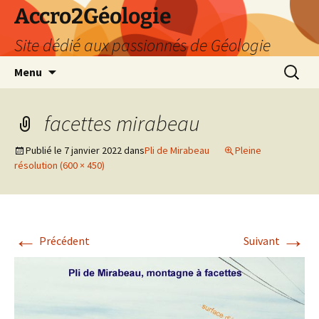
Accro2Géologie
Site dédié aux passionnés de Géologie
Aller
Recherc
Menu
au
contenu
facettes mirabeau
Publié le
7 janvier 2022
dans
Pli de Mirabeau
Pleine
résolution (600 × 450)
←
→
Précédent
Suivant