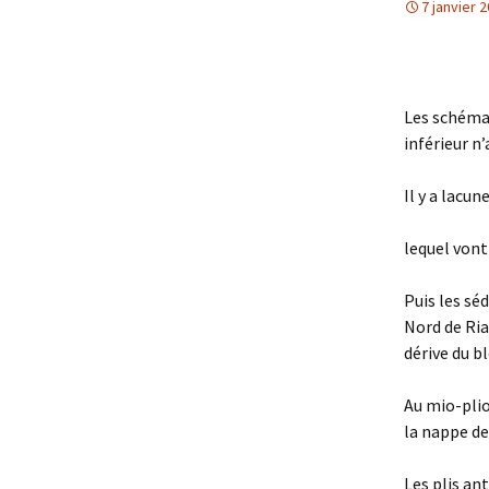
7 janvier 
Avril 2026.
Mai 2026.
Les schémas
Juin 2026
inférieur n’
Septembre 2026
Il y a lacu
octobre 2026
lequel vont 
décembre
Puis les sé
Nord de Ria
novembre 2026.
dérive du b
Au mio-plio
la nappe de
Les plis an