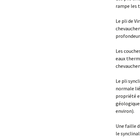
rampe les t
Le pli de V
chevaucheme
profondeur 
Les couches
eaux therma
chevaucheme
Le pli sync
normale lié
propriété e
géologique 
environ).
Une faille 
le synclina