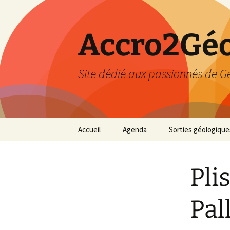
Accro2Géo
Site dédié aux passionnés de G
Aller
Accueil
Agenda
Sorties géologique
au
contenu
Effectué
Pli
Prévisions
Février 2026
Pal
Mars 2026