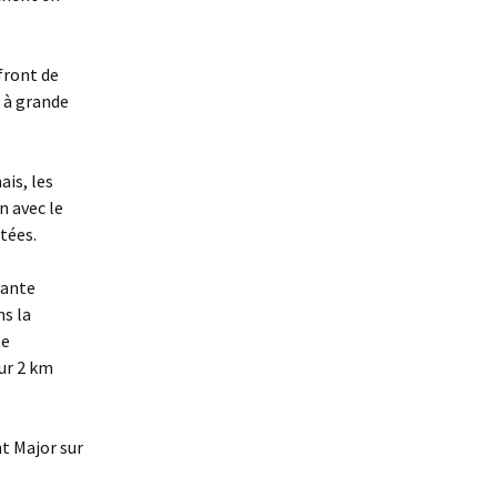
front de
s à grande
ais, les
n avec le
tées.
sante
ns la
te
ur 2 km
t Major sur