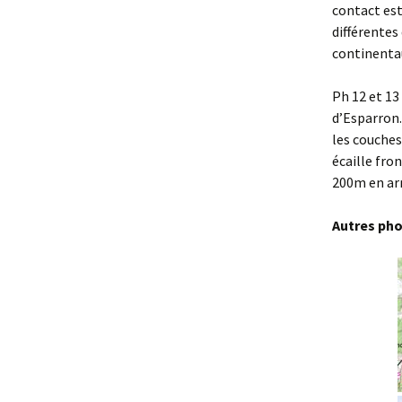
contact est
différentes 
continenta
Ph 12 et 13
d’Esparron.
les couches
écaille fron
200m en arr
Autres pho