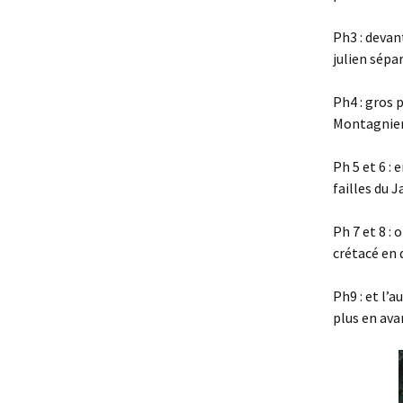
Ph3 : devan
julien sépa
Ph4 : gros 
Montagnier
Ph 5 et 6 : 
failles du 
Ph 7 et 8 :
crétacé en 
Ph9 : et l’a
plus en ava