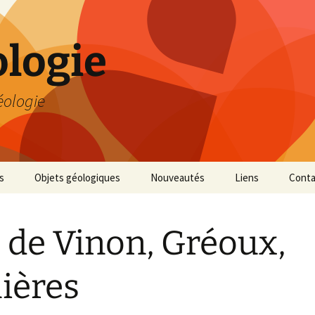
logie
éologie
s
Objets géologiques
Nouveautés
Liens
Conta
s de Vinon, Gréoux,
lières