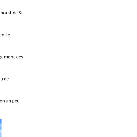
 horst de St
en-le-
ongement des
eu de
lien un peu