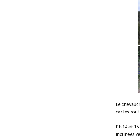
Le chevauch
car les rou
Ph 14 et 15
inclinées v