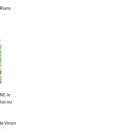
 Rians
 NE le
plus ou
de Vinon
.