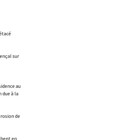
étacé
vençal sur
sidence au
 due à la
érosion de
chent en