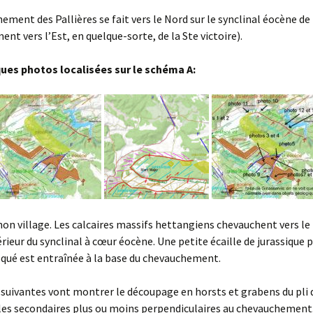
ement des Pallières se fait vers le Nord sur le synclinal éocène de
nt vers l’Est, en quelque-sorte, de la Ste victoire).
ques photos localisées sur le schéma A:
inon village. Les calcaires massifs hettangiens chevauchent vers le
érieur du synclinal à cœur éocène. Une petite écaille de jurassique 
qué est entraînée à la base du chevauchement.
suivantes vont montrer le découpage en horsts et grabens du pli 
lles secondaires plus ou moins perpendiculaires au chevauchement