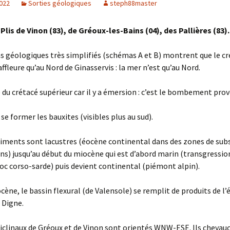
2022
Sorties géologiques
steph88master
Plis de Vinon (83), de Gréoux-les-Bains (04), des Pallières (83).
 géologiques très simplifiés (schémas A et B) montrent que le cr
affleure qu’au Nord de Ginasservis : la mer n’est qu’au Nord.
ne du crétacé supérieur car il y a émersion : c’est le bombement pro
se former les bauxites (visibles plus au sud).
diments sont lacustres (éocène continental dans des zones de sub
ns) jusqu’au début du miocène qui est d’abord marin (transgression
loc corso-sarde) puis devient continental (piémont alpin).
cène, le bassin flexural (de Valensole) se remplit de produits de l’
 Digne.
ticlinaux de Gréoux et de Vinon sont orientés WNW-ESE. Ils chevau