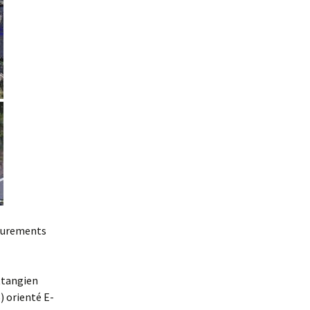
leurements
ettangien
) orienté E-