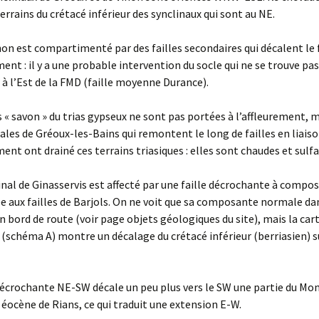
errains du crétacé inférieur des synclinaux qui sont au NE.
inon est compartimenté par des failles secondaires qui décalent le 
nt : il y a une probable intervention du socle qui ne se trouve pa
à l’Est de la FMD (faille moyenne Durance).
 « savon » du trias gypseux ne sont pas portées à l’affleurement, m
les de Gréoux-les-Bains qui remontent le long de failles en liaiso
nt ont drainé ces terrains triasiques : elles sont chaudes et sulfa
linal de Ginasservis est affecté par une faille décrochante à compo
e aux failles de Barjols. On ne voit que sa composante normale da
n bord de route (voir page objets géologiques du site), mais la car
(schéma A) montre un décalage du crétacé inférieur (berriasien) s
décrochante NE-SW décale un peu plus vers le SW une partie du Mon
l éocène de Rians, ce qui traduit une extension E-W.