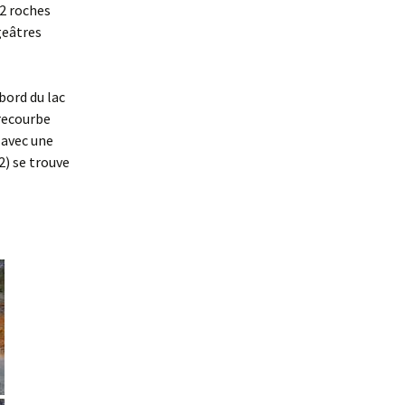
2 roches
ugeâtres
bord du lac
 recourbe
 avec une
2) se trouve