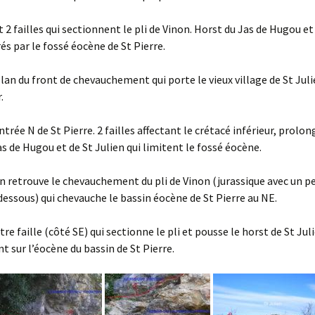
t 2 failles qui sectionnent le pli de Vinon. Horst du Jas de Hugou et
rés par le fossé éocène de St Pierre.
plan du front de chevauchement qui porte le vieux village de St Juli
.
entrée N de St Pierre. 2 failles affectant le crétacé inférieur, prol
Jas de Hugou et de St Julien qui limitent le fossé éocène.
 on retrouve le chevauchement du pli de Vinon (jurassique avec un p
dessous) qui chevauche le bassin éocène de St Pierre au NE.
utre faille (côté SE) qui sectionne le pli et pousse le horst de St Ju
nt sur l’éocène du bassin de St Pierre.