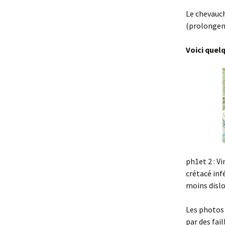
Le chevauch
(prolongeme
Voici quel
ph1et 2 : V
crétacé inf
moins dislo
Les photos 
par des fai