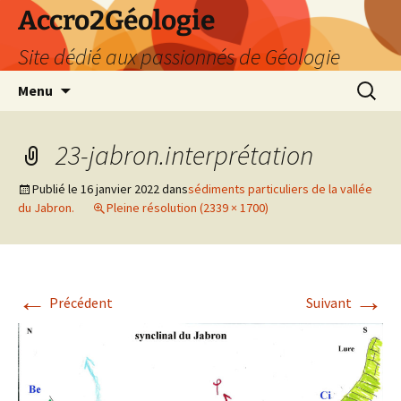
Accro2Géologie
Site dédié aux passionnés de Géologie
Aller
Recherc
Menu
au
contenu
23-jabron.interprétation
Publié le
16 janvier 2022
dans
sédiments particuliers de la vallée
du Jabron.
Pleine résolution (2339 × 1700)
←
→
Précédent
Suivant