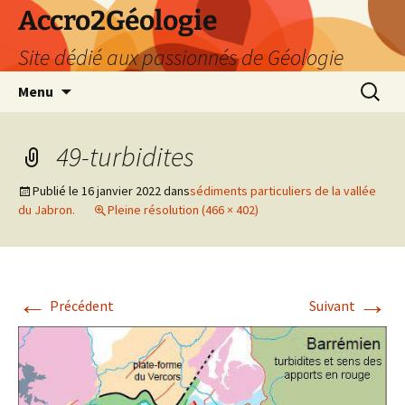
Accro2Géologie
Site dédié aux passionnés de Géologie
Aller
Recherc
Menu
au
contenu
49-turbidites
Publié le
16 janvier 2022
dans
sédiments particuliers de la vallée
du Jabron.
Pleine résolution (466 × 402)
←
→
Précédent
Suivant