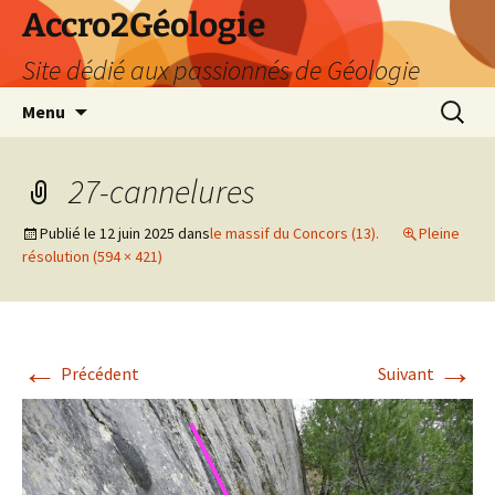
Accro2Géologie
Site dédié aux passionnés de Géologie
Aller
Recherc
Menu
au
contenu
27-cannelures
Publié le
12 juin 2025
dans
le massif du Concors (13).
Pleine
résolution (594 × 421)
←
→
Précédent
Suivant