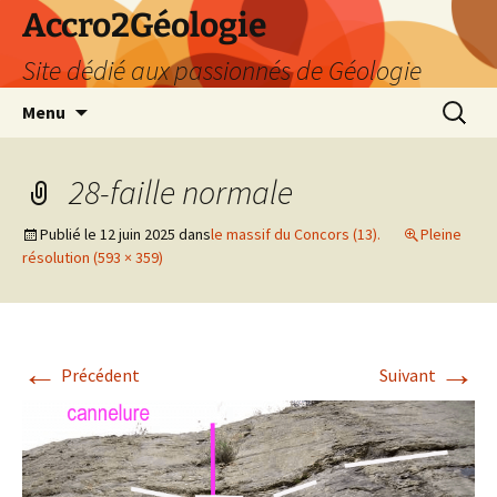
Accro2Géologie
Site dédié aux passionnés de Géologie
Aller
Recherc
Menu
au
contenu
28-faille normale
Publié le
12 juin 2025
dans
le massif du Concors (13).
Pleine
résolution (593 × 359)
←
→
Précédent
Suivant