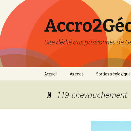
Accro2Géo
Site dédié aux passionnés de G
Aller
Accueil
Agenda
Sorties géologique
au
contenu
Effectué
119-chevauchement
Prévisions
Février 2026
Mars 2026