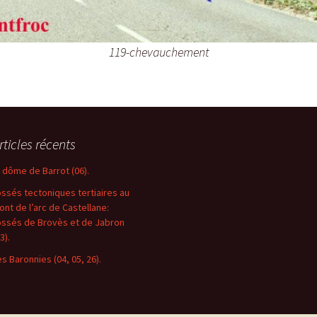
119-chevauchement
rticles récents
e dôme de Barrot (06).
ossés tectoniques tertiaires au
ront de l’arc de Castellane:
ossés de Brovès et de Jabron
3).
es Baronnies (04, 05, 26).