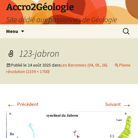
Accro2Géologie
Site dédié aux passionnés de Géologie
Aller
Recherc
Menu
au
contenu
123-jabron
Publié le
24 août 2025
dans
Les Baronnies (04, 05, 26).
Pleine
résolution (2339 × 1700)
←
→
Précédent
Suivant