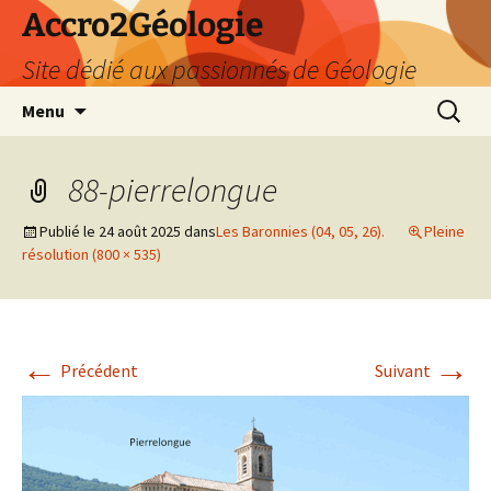
Accro2Géologie
Site dédié aux passionnés de Géologie
Aller
Recherc
Menu
au
contenu
88-pierrelongue
Publié le
24 août 2025
dans
Les Baronnies (04, 05, 26).
Pleine
résolution (800 × 535)
←
→
Précédent
Suivant