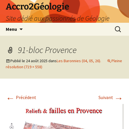
Accro2Géologie
Site dédié aux passionnés de Géologie
Aller
Recherc
Menu
au
contenu
91-bloc Provence
Publié le
24 août 2025
dans
Les Baronnies (04, 05, 26).
Pleine
résolution (719 × 558)
←
→
Précédent
Suivant